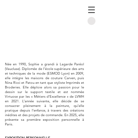
Née en 1990, Sophie a grandi à Lagarde Paréol
(Vaucluse). Diplomée de l’école supérieure des arts
et techniques de la mode (ESMOD Lyon) en 2009,
elle intègre les maisons de couture Carven, puis
Nina Ricci et Patou en tant que styliste Imprimés et
Broderies. Elle déploie alors sa passion pour le
dessin sur le support textile et est nommée
Virtuose par les « Métiers d’Excellence » de LVMH
en 2021. L’année suivante, elle décide de se
consacrer pleinement à la peinture, qu’elle
pratique depuis l’enfance, à travers des créations
inédites et des projets de commande. En 2025, elle
présente sa première exposition personnelle à
Paris.
EXPOSITION PERSONNELLE