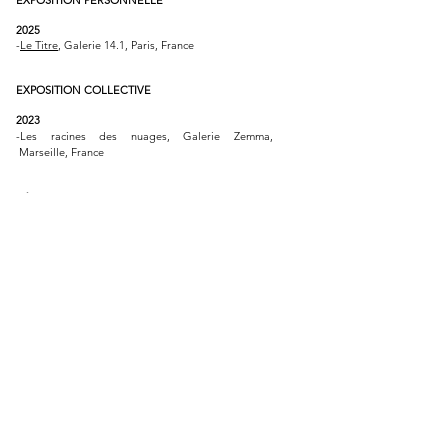
2025
-
Le Titre
, Galerie 14.1, Paris, France
EXPOSITION COLLECTIVE
2023
-Les racines des nuages, Galerie Zemma,
Marseille, France
RÉSIDENCE
2025
-
Riad Jardin Secret
, Marrakech, Maroc